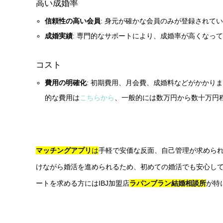
高い成婚率
信頼性の高い会員
: 身元が確かな会員のみが登録されて
成婚実績
: 専門的なサポートにより、成婚率が高くなっ
コスト
費用の明確化
: 初期費用、月会費、成婚料などがかかり
的な費用は
こちらから
、一般的には数万円から数十万円
マッチングアプリ
は
手軽で安価な反面、自己管理が求めら
けながら婚活を進められるため、初めての婚活でも安心し
ートを求める方にはIBJ加盟店
ラパンブラン結婚相談所
が特