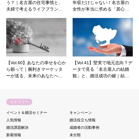
う？｜名古屋の住宅事情と、
年収だけじゃない！名古屋の
夫婦で考えるライフプラン…
女性が本当に求める「居心…
【Vol.60】あなたの幸せを心か
【Vol.41】堅実で地元志向？デ
ら願って｜腕利きマーケッタ
ータで見る「名古屋人の結婚
ーが送る、未来のあなたへ…
観」と、婚活成功の鍵｜結…
カテゴリー
イベント＆婚活セミナー
キャンペーン
人気情報
婚活役立ち情報
婚活課題解決
成婚者の活動事例
新着情報
未分類