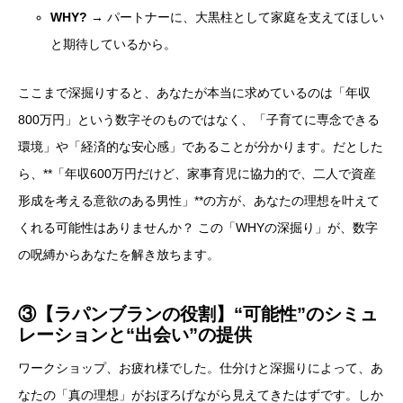
WHY?
→ パートナーに、大黒柱として家庭を支えてほしい
と期待しているから。
ここまで深掘りすると、あなたが本当に求めているのは「年収
800万円」という数字そのものではなく、「子育てに専念できる
環境」や「経済的な安心感」であることが分かります。だとした
①【ワークショップ①】「MUST条件」と「WANT条
ら、**「年収600万円だけど、家事育児に協力的で、二人で資産
件」への仕分け作業
②【ワークショップ②】その条件は、なぜ必要なの
形成を考える意欲のある男性」**の方が、あなたの理想を叶えて
か？「WHY」の深掘り
くれる可能性はありませんか？ この「WHYの深掘り」が、数字
③【ラパンブランの役割】“可能性”のシミュレーショ
ンと“出会い”の提供
の呪縛からあなたを解き放ちます。
③【ラパンブランの役割】“可能性”のシミュ
レーションと“出会い”の提供
ワークショップ、お疲れ様でした。仕分けと深掘りによって、あ
なたの「真の理想」がおぼろげながら見えてきたはずです。しか