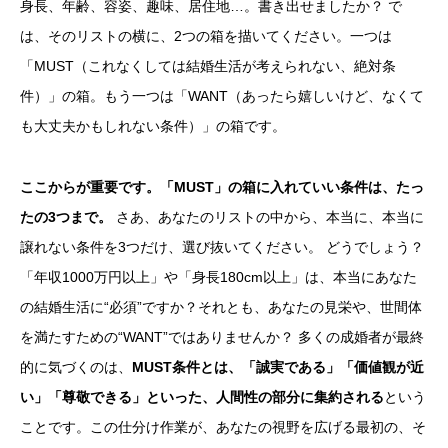
身長、年齢、容姿、趣味、居住地…。書き出せましたか？ で
は、そのリストの横に、2つの箱を描いてください。一つは
「MUST（これなくしては結婚生活が考えられない、絶対条
件）」の箱。もう一つは「WANT（あったら嬉しいけど、なくて
も大丈夫かもしれない条件）」の箱です。
ここからが重要です。「MUST」の箱に入れていい条件は、たっ
たの3つまで。
さあ、あなたのリストの中から、本当に、本当に
譲れない条件を3つだけ、選び抜いてください。 どうでしょう？
「年収1000万円以上」や「身長180cm以上」は、本当にあなた
の結婚生活に“必須”ですか？それとも、あなたの見栄や、世間体
を満たすための“WANT”ではありませんか？ 多くの成婚者が最終
的に気づくのは、
MUST条件とは、「誠実である」「価値観が近
い」「尊敬できる」といった、人間性の部分に集約される
という
ことです。この仕分け作業が、あなたの視野を広げる最初の、そ