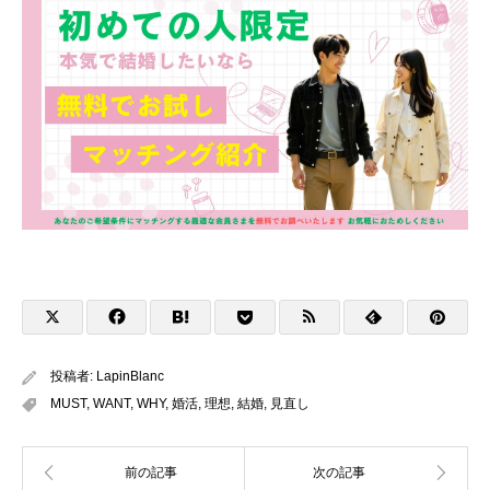
投稿者:
LapinBlanc
MUST
,
WANT
,
WHY
,
婚活
,
理想
,
結婚
,
見直し