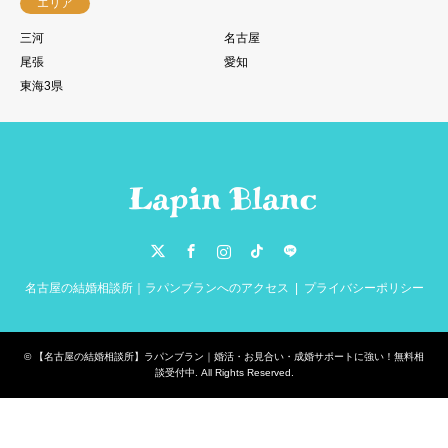
エリア
三河
名古屋
尾張
愛知
東海3県
Twitter
Facebook
Instagram
TikTok
LINE
名古屋の結婚相談所｜ラパンブランへのアクセス
プライバシーポリシー
©
【名古屋の結婚相談所】ラパンブラン｜婚活・お見合い・成婚サポートに強い！無料相
談受付中
. All Rights Reserved.