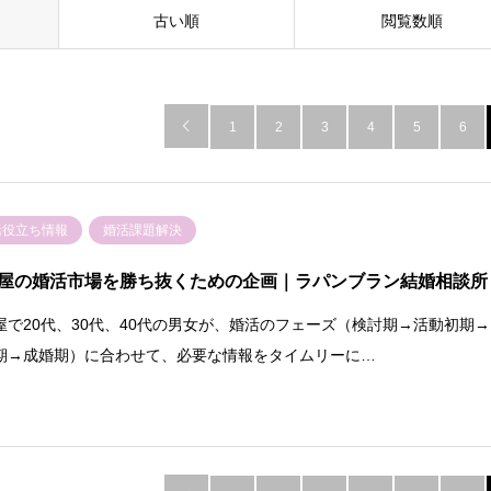
古い順
閲覧数順

1
2
3
4
5
6
活役立ち情報
婚活課題解決
屋の婚活市場を勝ち抜くための企画｜ラパンブラン結婚相談所
屋で20代、30代、40代の男女が、婚活のフェーズ（検討期→活動初期→
期→成婚期）に合わせて、必要な情報をタイムリーに…