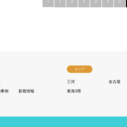

1
2
3
4
5
6
エリア
報
三河
名古屋
動事例
新着情報
東海3県