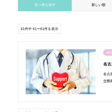
並べ替え条件
新しい順
61件中 61〜61件を表示
婚
名古
名古
交際